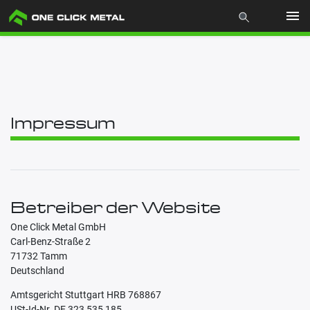
Produkte
Industrien
Impressum
Materialien
Mcademy
Betreiber der Website
Über uns
One Click Metal GmbH
Carl-Benz-Straße 2
Store
71732 Tamm
Deutschland
Amtsgericht Stuttgart HRB 768867
USt-Id-Nr. DE 323 535 185