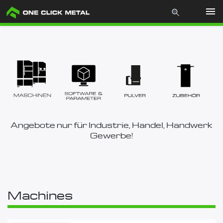
Produkte
Industrien
Materialien
Angebote nur für Industrie, Handel, Handwerk
Mcademy
Gewerbe!
Über uns
Store
Machines