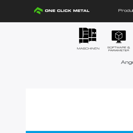
Produ
Ange