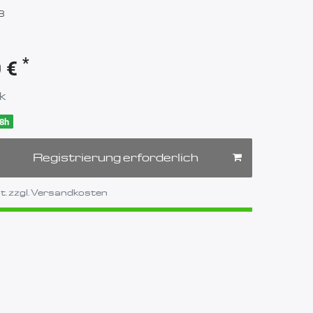
8
*
0 €
k
48h
Registrierung erforderlich
. zzgl.
Versandkosten