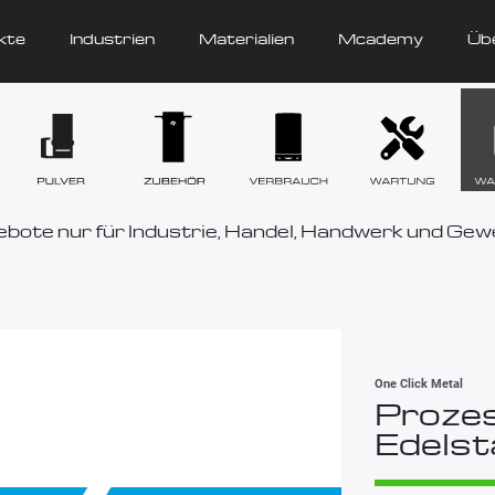
kte
Industrien
Materialien
Mcademy
Üb
bote nur für Industrie, Handel, Handwerk und Gew
One Click Metal
Proze
Edelst