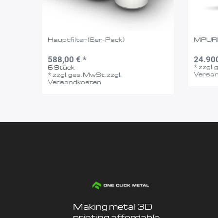
Hauptfilter (6er-Pack)
MPUR
588,00 € *
24.900
*
zzgl.
6
Stück
Versa
*
zzgl. ges. MwSt.
zzgl.
Versandkosten
Making metal 3D
printing affordable