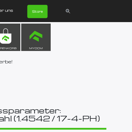
er uns
Store
erbe!
ssparameter:
ahl (1.4542 / 17-4-PH)