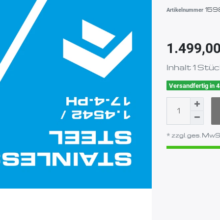
159
Artikelnummer
1.499,0
Inhalt
1
Stüc
Versandfertig in 
* zzgl. ges. MwSt