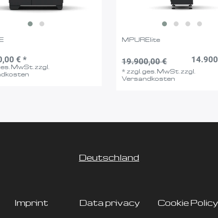
E
MPURElite
,00 € *
14.900
19.900,00 €
 ges. MwSt.
zzgl.
*
zzgl. ges. MwSt.
zzgl.
ndkosten
Versandkosten
Deutschland
Imprint
Data privacy
Cookie Policy