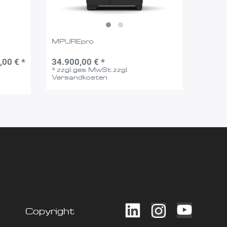
MPUREpro
,00 € *
34.900,00 € *
*
zzgl. ges. MwSt.
zzgl.
Versandkosten
Copyright